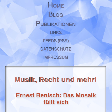
H
OME
B
LOG
P
UBLIKATIONEN
LINKS
FEEDS (RSS)
DATENSCHUTZ
IMPRESSUM
Musik, Recht und mehr!
Ernest Benisch: Das Mosaik
füllt sich